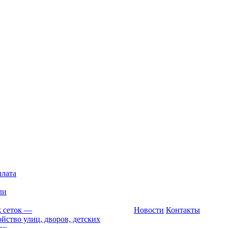
плата
ли
 сеток
—
Новости
Контакты
йство улиц, дворов, детских