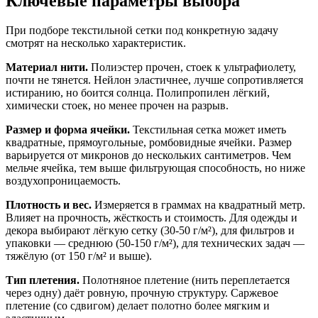
Ключевые параметры выбора
При подборе текстильной сетки под конкретную задачу
смотрят на несколько характеристик.
Материал нити.
Полиэстер прочен, стоек к ультрафиолету,
почти не тянется. Нейлон эластичнее, лучше сопротивляется
истиранию, но боится солнца. Полипропилен лёгкий,
химически стоек, но менее прочен на разрыв.
Размер и форма ячейки.
Текстильная сетка может иметь
квадратные, прямоугольные, ромбовидные ячейки. Размер
варьируется от микронов до нескольких сантиметров. Чем
мельче ячейка, тем выше фильтрующая способность, но ниже
воздухопроницаемость.
Плотность и вес.
Измеряется в граммах на квадратный метр.
Влияет на прочность, жёсткость и стоимость. Для одежды и
декора выбирают лёгкую сетку (30-50 г/м²), для фильтров и
упаковки — среднюю (50-150 г/м²), для технических задач —
тяжёлую (от 150 г/м² и выше).
Тип плетения.
Полотняное плетение (нить переплетается
через одну) даёт ровную, прочную структуру. Саржевое
плетение (со сдвигом) делает полотно более мягким и