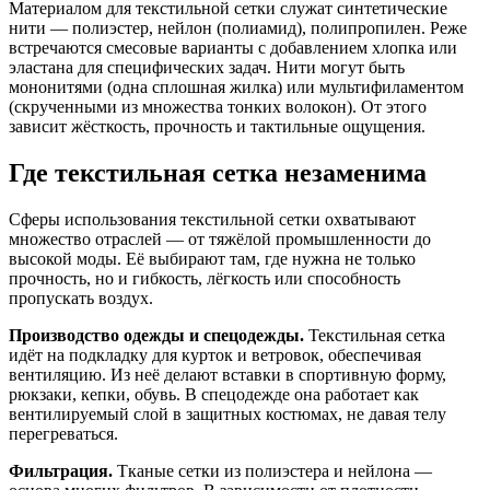
Материалом для текстильной сетки служат синтетические
нити — полиэстер, нейлон (полиамид), полипропилен. Реже
встречаются смесовые варианты с добавлением хлопка или
эластана для специфических задач. Нити могут быть
мононитями (одна сплошная жилка) или мультифиламентом
(скрученными из множества тонких волокон). От этого
зависит жёсткость, прочность и тактильные ощущения.
Где текстильная сетка незаменима
Сферы использования текстильной сетки охватывают
множество отраслей — от тяжёлой промышленности до
высокой моды. Её выбирают там, где нужна не только
прочность, но и гибкость, лёгкость или способность
пропускать воздух.
Производство одежды и спецодежды.
Текстильная сетка
идёт на подкладку для курток и ветровок, обеспечивая
вентиляцию. Из неё делают вставки в спортивную форму,
рюкзаки, кепки, обувь. В спецодежде она работает как
вентилируемый слой в защитных костюмах, не давая телу
перегреваться.
Фильтрация.
Тканые сетки из полиэстера и нейлона —