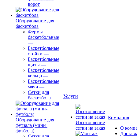
ворот
Оборудование для
баскетбола
Фермы
баскетбольные
—
Баскетбольные
стойки
—
Баскетбольные
щиты
—
Баскетбольные
кольца
—
Баскетбольные
мячи
—
Сетки для
Услуги
баскетбола
Компания
Оборудование для
Изготовление
футзала (мини-
сетки на заказ
О комп
футбола)
Доставк
Сетки для