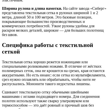
эластичным.
Ширина рулона и длина намотки.
На сайте завода «Сиберг»
представлена текстильная сетка в рулонах шириной 1 и 2
метра, длиной 50 и 100 метров. Это базовые позиции,
покрывающие большинство производственных и
коммерческих потребностей. Узкие рулоны удобны для
раскроя мелких деталей, широкие — для больших полотнищ
без швов.
Специфика работы с текстильной
сеткой
Текстильная сетка хорошо режется ножницами или
специальными роликовыми ножами. В отличие от жёстких
полимерных сеток, она не крошится на срезах, края остаются
аккуратными. Но есть нюанс: если сетка из мультифиламента,
срез нужно оплавлять или обрабатывать, чтобы нити не
распускались. Мононити такого недостатка лишены.
Сшивают текстильную сетку обычными швейными
машинами с иглами подходящего номера. Для соединения
полотен используют также сварку ультразвуком или
термоспособом — это даёт ровный и прочный шов без