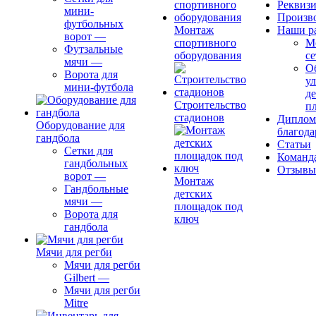
Реквиз
мини-
Произв
футбольных
Монтаж
Наши р
ворот
—
спортивного
М
Футзальные
оборудования
се
мячи
—
О
Ворота для
ул
мини-футбола
д
Строительство
п
стадионов
Диплом
Оборудование для
благода
гандбола
Статьи
Сетки для
Команд
гандбольных
Отзывы
ворот
—
Монтаж
Гандбольные
детских
мячи
—
площадок под
Ворота для
ключ
гандбола
Мячи для регби
Мячи для регби
Gilbert
—
Мячи для регби
Mitre