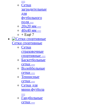
—
Сетки
заградительные
для
футбольного
поля
—
20х20 мм
—
40х40 мм
—
+ Ещё 7
Сетки спортивные
Сетки
страховочные
спортивные
—
Баскетбольные
сетки
—
Волейбольные
сетки
—
Теннисные
сетки
—
Сетки для
мини-футбола
—
Гандбольные
сетки
—