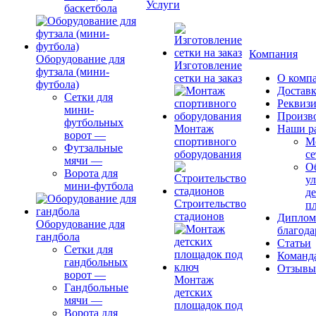
Услуги
баскетбола
Компания
Оборудование для
Изготовление
футзала (мини-
сетки на заказ
О комп
футбола)
Доставк
Сетки для
Реквиз
мини-
Произв
футбольных
Монтаж
Наши р
ворот
—
спортивного
М
Футзальные
оборудования
се
мячи
—
О
Ворота для
ул
мини-футбола
д
Строительство
п
стадионов
Диплом
Оборудование для
благода
гандбола
Статьи
Сетки для
Команд
гандбольных
Отзывы
ворот
—
Монтаж
Гандбольные
детских
мячи
—
площадок под
Ворота для