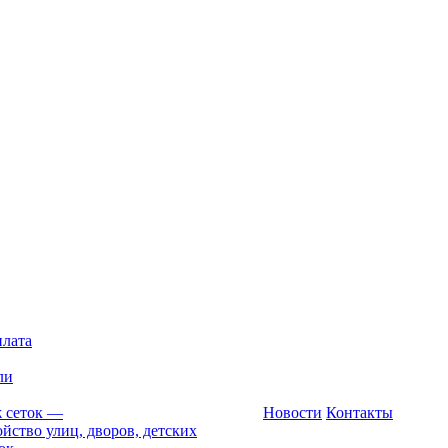
плата
ли
 сеток
—
Новости
Контакты
йство улиц, дворов, детских