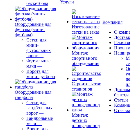
Услуги
баскетбола
Компания
Оборудование для
Изготовление
футзала (мини-
сетки на заказ
О комп
футбола)
Доставк
Сетки для
Реквиз
мини-
Произв
футбольных
Монтаж
Наши р
ворот
—
спортивного
М
Футзальные
оборудования
се
мячи
—
О
Ворота для
ул
мини-футбола
д
Строительство
п
стадионов
Диплом
Оборудование для
благода
гандбола
Статьи
Сетки для
Команд
гандбольных
Отзывы
ворот
—
Монтаж
Гандбольные
детских
мячи
—
площадок под
Ворота для