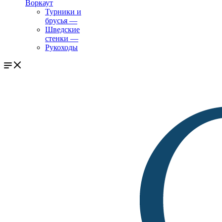
Воркаут
Турники и
брусья
—
Шведские
стенки
—
Рукоходы