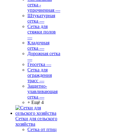
сетка -
упрочненная
—
Штукатурная
сетка
—
Сетка для
стяжки полов
—
Кладочная
сетка
—
Дорожная сетка
—
Геосетка
—
Сетка для
ограждения
трасс
—
Защитно-
улавливающая
сетка
—
+ Ещё 4
Сетки для сельского
хозяйства
Сетка от птиц
—