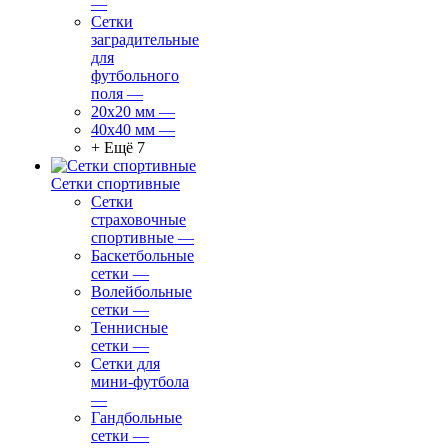
—
Сетки
заградительные
для
футбольного
поля
—
20х20 мм
—
40х40 мм
—
+ Ещё 7
Сетки спортивные
Сетки
страховочные
спортивные
—
Баскетбольные
сетки
—
Волейбольные
сетки
—
Теннисные
сетки
—
Сетки для
мини-футбола
—
Гандбольные
сетки
—